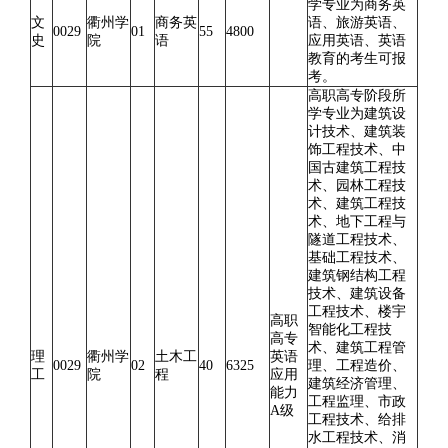
学专业为商务英
文
衢州学
商务英
语、旅游英语、
0029
01
55
4800
史
院
语
应用英语、英语
教育的考生可报
考。
高职高专阶段所
学专业为建筑设
计技术、建筑装
饰工程技术、中
国古建筑工程技
术、园林工程技
术、建筑工程技
术、地下工程与
隧道工程技术、
基础工程技术、
建筑钢结构工程
技术、建筑设备
工程技术、楼宇
高职
智能化工程技
高专
术、建筑工程管
理
衢州学
土木工
英语
0029
02
40
6325
理、工程造价、
工
院
程
应用
建筑经济管理、
能力
工程监理、市政
A级
工程技术、给排
水工程技术、消