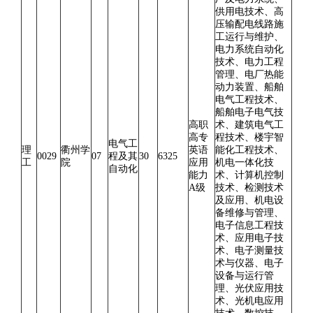
供用电技术、高
压输配电线路施
工运行与维护、
电力系统自动化
技术、电力工程
管理、电厂热能
动力装置、船舶
电气工程技术、
船舶电子电气技
高职
术、建筑电气工
高专
程技术、楼宇智
电气工
理
衢州学
英语
能化工程技术、
0029
07
程及其
30
6325
工
院
应用
机电一体化技
自动化
能力
术、计算机控制
A级
技术、检测技术
及应用、机电设
备维修与管理、
电子信息工程技
术、应用电子技
术、电子测量技
术与仪器、电子
设备与运行管
理、光伏应用技
术、光机电应用