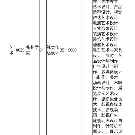
理、美术教育、
艺术设计、产品
造型设计、视觉
传达艺术设计、
电脑艺术设计、
人物形象设计、
装潢艺术设计、
装饰艺术设计、
雕塑艺术设计、
艺
衢州学
视觉传
0029
04
35
9000
雕刻艺术与家具
术
院
达设计
设计、旅游工艺
品设计与制作、
广告设计与制
作、多媒体设计
与制作、美术、
动画设计、木雕
设计与制作、展
览展示艺术设
计、摄影摄像技
术、影视多媒体
技术、影视动
画、影视广告、
建筑动画设计与
制作、计算机平
面设计、展示设