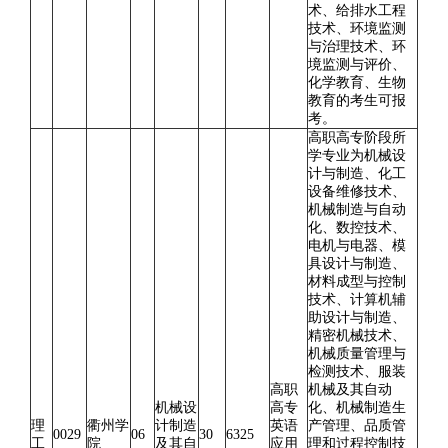
术、给排水工程
技术、环境监测
与治理技术、环
境监测与评价、
化学教育、生物
教育的考生可报
考。
高职高专阶段所
学专业为机械设
计与制造、化工
设备维修技术、
机械制造与自动
化、数控技术、
电机与电器、模
具设计与制造、
材料成型与控制
技术、计算机辅
助设计与制造、
精密机械技术、
机械质量管理与
检测技术、服装
高职
机械及其自动
机械设
高专
化、机械制造生
理
衢州学
计制造
英语
产管理、品质管
0029
06
30
6325
工
院
及其自
应用
理和过程控制技