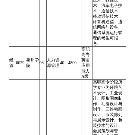
技术、数控技
术、汽车电子技
术、通信技术、
移动通信技术、
计算机通信、通
信网络与设备、
通信系统运行管
理的考生可报
考。
高职
高专
经
衢州学
人力资
英语
0029
03
40
4800
管
院
源管理
应用
能力
A级
高职高专阶段所
学专业为环境艺
术设计、工业设
计、图形图像制
作、动漫设计与
制作、三维动画
设计、服装陈列
与展示设计、包
装技术与设计、
会展策划与管