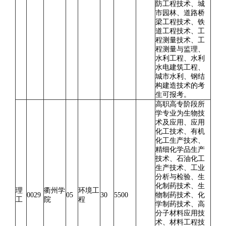
防工程技术、城
市园林、道路桥
梁工程技术、铁
道工程技术、工
程测量技术、工
程测量与监理、
水利工程、水利
水电建筑工程、
城市水利、钢结
构建造技术的考
生可报考。
高职高专阶段所
学专业为生物技
术及应用、应用
化工技术、有机
化工生产技术、
精细化学品生产
技术、石油化工
生产技术、工业
分析与检验、生
化制药技术、生
理
衢州学
环境工
0029
05
30
5500
物制药技术、化
工
院
程
学制药技术、高
分子材料应用技
术、材料工程技