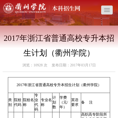
导
航
菜
单
2017年浙江省普通高校专升本招
生计划（衢州学院）
浏览：
10928
次 发布日期：2017年03月17日
2017年浙江省普通高校专升本招生计划（衢州学院）
专
计
学费
类
院校
院校名
业
专业名
英语
划
（元/
备 注
别
代码
称
代
称
要求
数
年）
码
高职高专阶段所