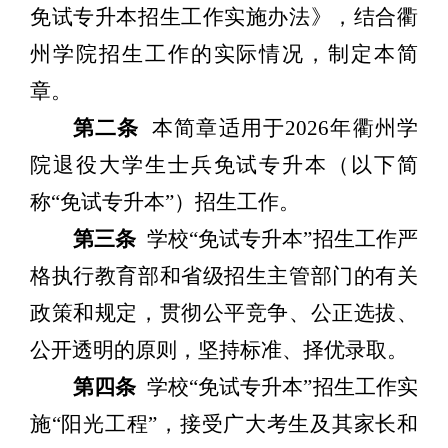
免试专升本招生工作实施办法》，结合衢
州学院招生工作的实际情况，制定本
简
章
。
第二条
本
简章
适用于
202
6
年衢州学
院退役大学生士兵免试专升本（以下简
称
“
免试专升本
”
）招生工作。
第三条
学校
“
免试专升本
”
招生工作严
格执行教育部和省级招生主管部门的有关
政策和规定，贯彻公平竞争、公正选拔、
公开透明的原则，坚持标准、择优录取。
第四条
学校
“
免试专升本
”
招生工作实
施
“
阳光工程
”
，接受广大考生及其家长和