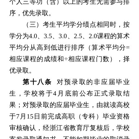
个人
三等功（含）以上的考生无需参与排
序，优先录取。
（三）考生平均学分绩点相同时
，
按
学分为
4.0
、
3.5
、
3.0
、
2.5
、
2.0
课程的算术
平均分从高到低进行排序（算术平均分
=
相应课程的成绩和
÷
相应课程门数），择
优录取。
第十八条
对预录取的非应届毕业
生，学校将于
4
月底前公布正式录取结
果；对预录取的应届毕业生，由就读高校
于
7
月
15
日前完成高职（专科）毕业资格
审核确认，经浙江省教育厅复核后，学校