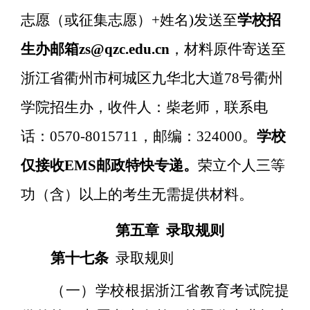
志愿（或征集志愿）
+
姓名
)
发送至
学校招
生办邮箱
zs@qzc.edu.cn
，
材料原件寄送至
浙江省衢州市柯城区九华北大道
78
号衢州
学院招生办，收件人：
柴
老师，联系电
话：
0570-8015711
，
邮编：
3
24
000
。
学校
仅接收
EMS
邮政特快专递
。
荣立个人三等
功（含）以上的考生无需提供材料
。
第五章
录取规则
第十七条
录取规则
（一）学校根据浙江省教育考试院提