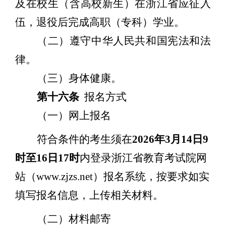
及在校生（含高校新生）在浙江省应征入
伍，退役后完成高职（专科）学业。
（二）遵守中华人民共和国宪法和法
律。
（三）身体健康。
第十六条
报名方式
（一）网上报名
符合条件的考生须在
202
6
年
3
月
1
4
日
9
时至
1
6
日
17
时
内登录浙江省教育考试院网
站（
www.zjzs.net
）报名系统，按要求如实
填写报名信息，上传相关材料。
（二）材料邮寄