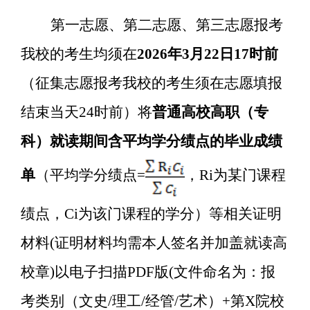
第一志愿、第二志愿、第三志愿报考
我校的考生均须在
202
6
年
3
月
2
2
日
17
时前
（征集志愿报考我校的考生须在志愿填报
结束当天
24
时前）将
普通高校高职（专
科）就读期间含平均学分绩点的毕业成绩
单
（平均学分绩点
=
，
Ri
为某门课程
绩点，
Ci
为该门课程的学分）等相关证明
材料
(
证明材料均需本人签名并加盖就读高
校章
)
以电子扫描
PDF
版
(
文件命
名为：
报
考类别（文史
/
理工
/
经管
/
艺术）
+
第
X
院校